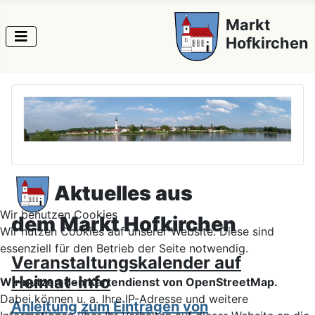
Markt
Hofkirchen
Aktuelles aus
Wir benutzen Cookies
dem Markt Hofkirchen
Wir nutzen Cookies auf unserer Website. Diese sind
essenziell für den Betrieb der Seite notwendig.
Veranstaltungskalender auf
Heimat-Info
Wir nutzen den Kartendienst von OpenStreetMap.
Dabei können u. a. Ihre IP-Adresse und weitere
Anleitung zum Eintragen von