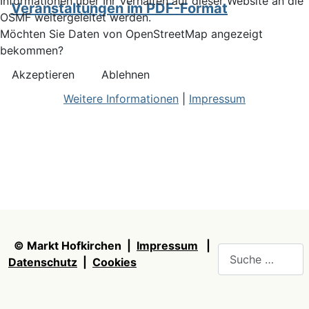
Informationen über Ihr Verhalten auf dieser Website an die
Veranstaltungen im PDF-Format
OSMF weitergeleitet werden.
Möchten Sie Daten von OpenStreetMap angezeigt
bekommen?
Akzeptieren
Ablehnen
Weitere Informationen
|
Impressum
© Markt Hofkirchen |
Impressum
|
Suchen
Datenschutz
|
Cookies
Type 2 or more ch